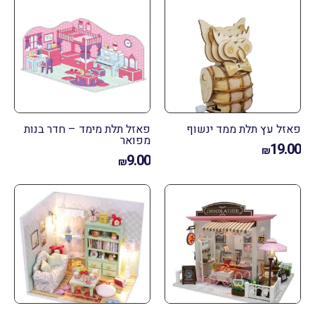
זל עץ תלת ממד ינשוף
פאזל תלת מימד – חדר בנות
מפואר
19.
₪
9.00
₪