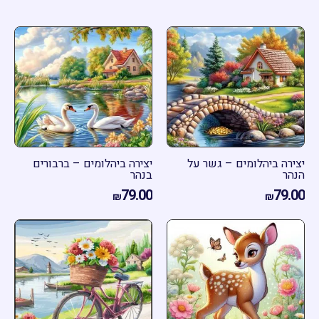
רה ביהלומים – גשר על
יצירה ביהלומים – ברבורים
הר
בנהר
79.00
79.
₪
₪