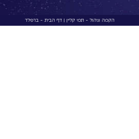
הקמה וניהול - תמי קליין | דף הבית - ברפלד