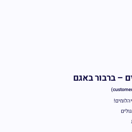
ם – ברבור באגם
הלומים!
ולים