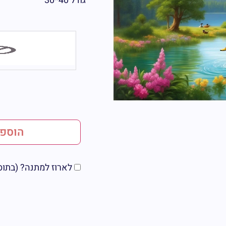
גודל 40*30
הוספה
לארוז למתנה? (בתוספת 5 