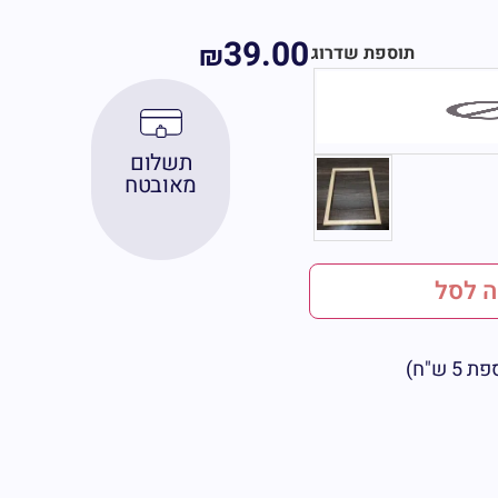
39.00
₪
תוספת שדרוג
תשלום
מאובטח
 לסל
ש"ח)