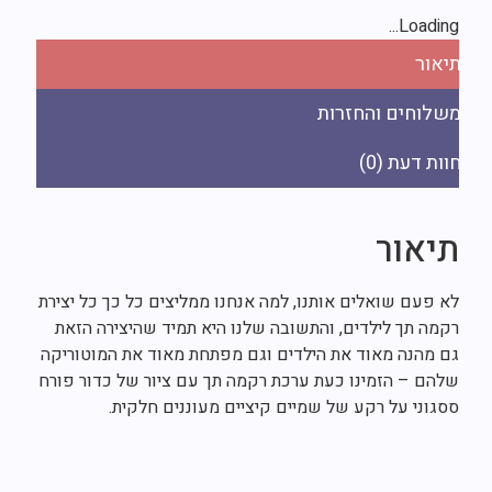
Loading..
יאור
שלוחים והחזרות
ות דעת (0)
יאור
פ
א פעם שואלים אותנו, למה אנחנו ממליצים כל כך כל יצירת
קמה תך לילדים, והתשובה שלנו היא תמיד שהיצירה הזאת
ם מהנה מאוד את הילדים וגם מפתחת מאוד את המוטוריקה
להם – הזמינו כעת ערכת רקמה תך עם ציור של כדור פורח
סגוני על רקע של שמיים קיציים מעוננים חלקית.