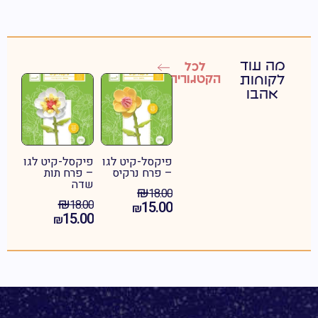
מה עוד
לכל
לקוחות
הקטגוריה
אהבו​
פיקסל-קיט לגו
פיקסל-קיט לגו
פיקסל-קי
– פרח נרקיס
– פרח תות
– פרח
שדה
פעמונית 
₪
18.00
₪
₪
18.00
18.00
15.00
₪
15.00
15.00
₪
₪