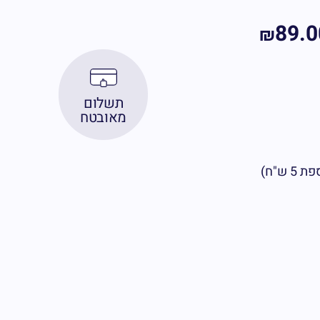
89.0
₪
תשלום
מאובטח
ש"ח)