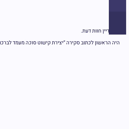
מבצעים
אין עדיין חוות דעת.
היה הראשון לכתוב סקירה “יצירת קישוט סוכה מעמד לברכונ
האימייל לא יוצג באתר.
שדות החובה מסומנים
*
הדירוג שלך
*
הביקורת שלך
*
שם
*
אימי