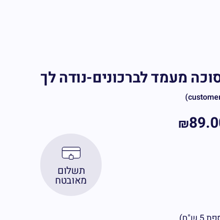
וכה מעמד לברכונים-נודה לך
89.0
₪
תשלום
מאובטח
ש"ח)