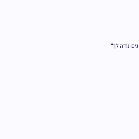
ים-נודה לך”
יל
*