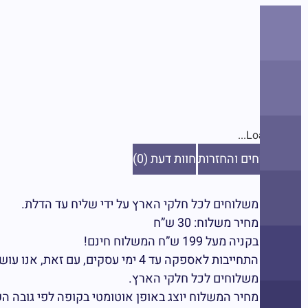
יצירות
יהלומים
מקרמה
ואריגה
ערכות
Loading...
יצירה
משלוחים והחזרות
חוות דעת (0)
פאזלים
משלוחים לכל חלקי הארץ על ידי שליח עד הדלת.
מחיר משלוח: 30 ש”ח
בקניה מעל 199 ש”ח המשלוח חינם!
צביעה
התחייבות לאספקה עד 4 ימי עסקים, עם זאת, אנו עושים את המירב לספק לכם את ההזמנה אף קודם לכן.
משלוחים לכל חלקי הארץ.
מחיר המשלוח יוצג באופן אוטומטי בקופה לפי גובה ה
מיניאטורות